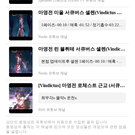
Sperando 스페란도 GAME TV 유튜브 채널
마영전 미울 서큐버스 셀렌(Vindictus Miul Succubus Sellen)
1페이즈- 00:10 / 매혹 -01:52 / 정기흡수-03:22 / 2페이즈 - 10:18 / 버그? - 07:33 / 원거리견제 패턴? - 12:28.
Neolis 유튜브 채널
마영전 린 블뤼테 서큐버스 셀렌(Vindictus lynn blute(battleshade) Succubus Sellen)
본썹 업데이트후 셀렌 1페이즈- 00:10 / 매혹 -01:52 / 정기흡수-02:43 / 2페이즈 - 08:18.
Neolis 유튜브 채널
[Vindictus] 마영전 로체스트 근교 (서큐버스 셀렌) 검벨라 솔플 클리어
최무각o 물약x 온천x.
라비 유튜브 채널
상단의 동영상은 유튜브에서 자동으로 수집된 결과 입니다.
동영상의 출처는 각 채널에 있으며 모든 영상들은 게임닷과 관련 없음
을 알립니다.