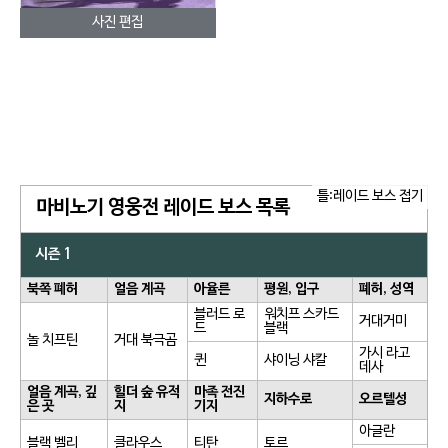
사진 편집
틀:레이드 보스 접기
마비노기 영웅전 레이드 보스 목록
시즌 1
북쪽 폐허
얼음 계곡
아율른
평원, 입구
폐허, 성역
블러드 로
워치프 스카드
거대거미
드
블랙
놀 치프틴
거대 북극곰
가시 라고
퀸
샤이닝 샤칼
데사
얼음 계곡, 깊
힐더 숲 유적
마족 전진
지하수로
오르텔성
은 곳
지
기지
아글란
블랙 벨리
클라우스
티탄
토르