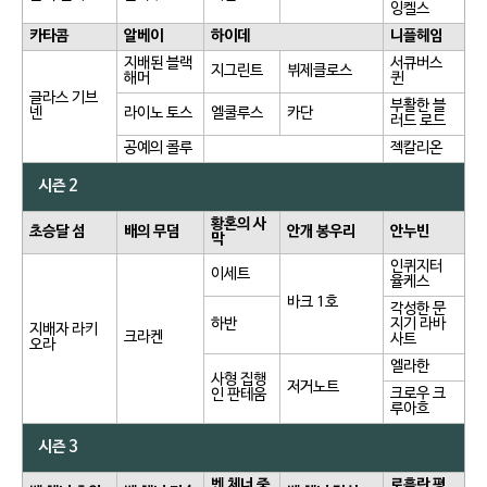
잉켈스
카타콤
알베이
하이데
니플헤임
지배된 블랙
서큐버스
지그린트
뷔제클로스
해머
퀸
글라스 기브
부활한 블
넨
라이노 토스
엘쿨루스
카단
러드 로드
공예의 콜루
젝칼리온
시즌 2
황혼의 사
초승달 섬
배의 무덤
안개 봉우리
안누빈
막
인퀴지터
이세트
율케스
바크 1호
각성한 문
하반
지기 라바
지배자 라키
크라켄
사트
오라
엘라한
사형 집행
저거노트
크로우 크
인 판테움
루아흐
시즌 3
벤 체너 중
로흘란 평