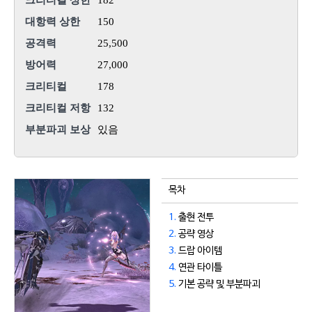
크리티컬 상한
182
대항력 상한
150
공격력
25,500
방어력
27,000
크리티컬
178
크리티컬 저항
132
부분파괴 보상
있음
목차
1.
출현 전투
2.
공략 영상
3.
드랍 아이템
4.
연관 타이틀
5.
기본 공략 및 부분파괴