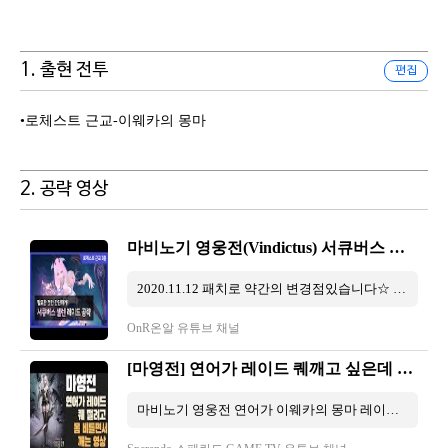
1. 출현 전투
편집
•로체스트 근교-이웨카의 몽마
2. 공략 영상
마비노기 영웅전(Vindictus) 서큐버스 셀렌 레이드 공략 및 간단히 살펴보기 [Test server]
2020.11.12 패치로 약간의 변경점있습니다☆ https://youtu.be/ufEo0quiLHA 참고부탁드려요! 00:00 영상 시작 00:07 컷신 00:47 매혹 ...
OnR온알 유튜브 채널
[마영전] 연어가 레이드 퀘깨고 싶은데 사람 없어서 혼자 몸비틀면서 꺠는 영상(똥컨 주의)/이웨카의 몽마 서큐버스 셀렌/Vindictus
마비노기 영웅전 연어가 이웨카의 몽마 레이드 퀘깨고 싶은데 사람 없어서 혼자 몸비틀면서 깨는 영상/ 구독과 좋아요 알람설정 부탁 ...