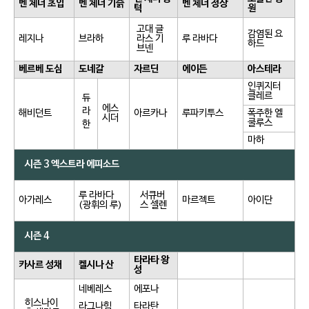
벤 체너 초입
벤 체너 기슭
벤 체너 정상
턱
원
고대 글
감염된 요
레지나
브라하
라스 기
루 라바다
하드
브넨
베르베 도심
도네갈
자르딘
에이든
아스테라
인퀴지터
클레르
듀
에스
라
해비던트
아르카나
루파키투스
폭주한 엘
시더
쿨루스
한
마하
시즌 3 엑스트라 에피소드
루 라바다
서큐버
아가레스
마르젝트
아이단
(광휘의 루)
스 셀렌
시즌 4
타라타 왕
카사르 성채
켈시나 산
성
네베레스
에포나
히스나이
라그나힘
타라탄