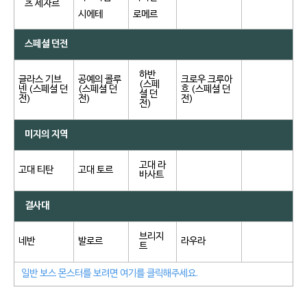
츠 세자르
시에테
로메르
스페셜 던전
하반
글라스 기브
공예의 콜루
크로우 크루아
(스페
넨 (스페셜 던
(스페셜 던
흐 (스페셜 던
셜 던
전)
전)
전)
전)
미지의 지역
고대 라
고대 티탄
고대 토르
바사트
결사대
브리지
네반
발로르
라우라
트
일반 보스 몬스터를 보려면 여기를 클릭해주세요.