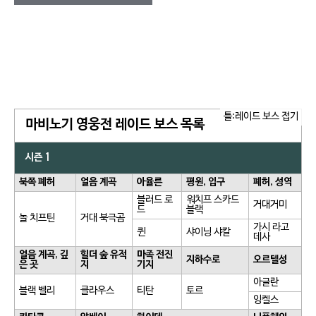
틀:레이드 보스 접기
마비노기 영웅전 레이드 보스 목록
시즌 1
북쪽 폐허
얼음 계곡
아율른
평원, 입구
폐허, 성역
블러드 로
워치프 스카드
거대거미
드
블랙
놀 치프틴
거대 북극곰
가시 라고
퀸
샤이닝 샤칼
데사
얼음 계곡, 깊
힐더 숲 유적
마족 전진
지하수로
오르텔성
은 곳
지
기지
아글란
블랙 벨리
클라우스
티탄
토르
잉켈스