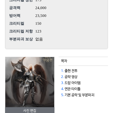
크리티컬 상한
173
공격력
24,000
방어력
23,500
크리티컬
150
크리티컬 저항
123
부분파괴 보상
없음
목차
1.
출현 전투
2.
공략 영상
3.
드랍 아이템
4.
연관 타이틀
5.
기본 공략 및 부분파괴
사진 편집