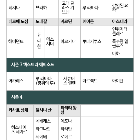
고대 글
감염된 요
레지나
브라하
라스 기
루 라바다
하드
브넨
베르베 도심
도네갈
자르딘
에이든
아스테라
인퀴지터
클레르
듀
에스
라
해비던트
아르카나
루파키투스
폭주한 엘
시더
쿨루스
한
마하
시즌 3 엑스트라 에피소드
루 라바다
서큐버
아가레스
마르젝트
아이단
(광휘의 루)
스 셀렌
시즌 4
타라타 왕
카사르 성채
켈시나 산
성
네베레스
에포나
히스나이
라그나힘
타라탄
츠 세자르
시에테
로메르