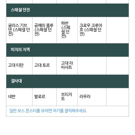
스페셜 던전
하반
글라스 기브
공예의 콜루
크로우 크루아
(스페
넨 (스페셜 던
(스페셜 던
흐 (스페셜 던
셜 던
전)
전)
전)
전)
미지의 지역
고대 라
고대 티탄
고대 토르
바사트
결사대
브리지
네반
발로르
라우라
트
일반 보스 몬스터를 보려면 여기를 클릭해주세요.