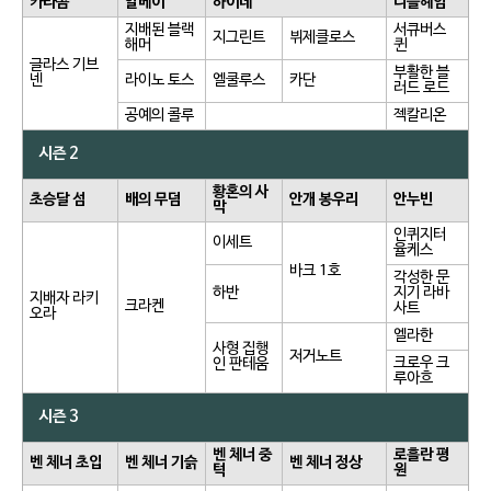
카타콤
알베이
하이데
니플헤임
지배된 블랙
서큐버스
지그린트
뷔제클로스
해머
퀸
글라스 기브
부활한 블
넨
라이노 토스
엘쿨루스
카단
러드 로드
공예의 콜루
젝칼리온
시즌 2
황혼의 사
초승달 섬
배의 무덤
안개 봉우리
안누빈
막
인퀴지터
이세트
율케스
바크 1호
각성한 문
하반
지기 라바
지배자 라키
크라켄
사트
오라
엘라한
사형 집행
저거노트
크로우 크
인 판테움
루아흐
시즌 3
벤 체너 중
로흘란 평
벤 체너 초입
벤 체너 기슭
벤 체너 정상
턱
원