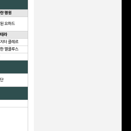
란 평원
된 요하드
테라
지터 클레르
한 엘쿨루스
단