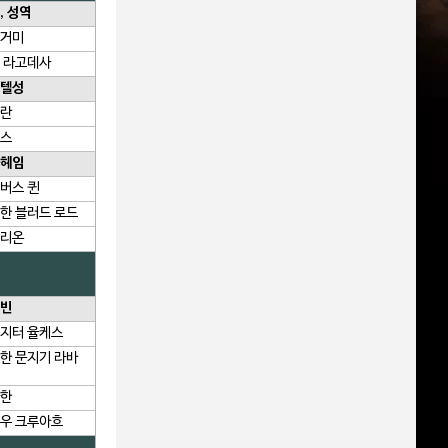
, 성역
거미
 라고데사
텔성
란
스
헤임
버스 퀸
한 블러드 로드
리온
빈
지터 율케스
한 문지기 라바
한
우 크루아흐