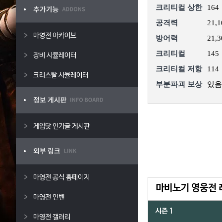
크리티컬 상한
164
공격력
21,1
마영전 아카이브
방어력
21,3
크리티컬
145
장비 시뮬레이터
크리티컬 저항
114
크리스탈 시뮬레이터
부분파괴 보상
있음
게임닷 인기글 게시판
마영전 공식 홈페이지
마비노기 영웅전 
마영전 인벤
시즌 1
마영전 갤러리