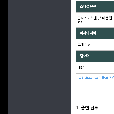
스페셜 던전
글라스 기브넨 (스페셜 던
전)
미지의 지역
고대 티탄
결사대
네반
일반 보스 몬스터를 보려면
1. 출현 전투