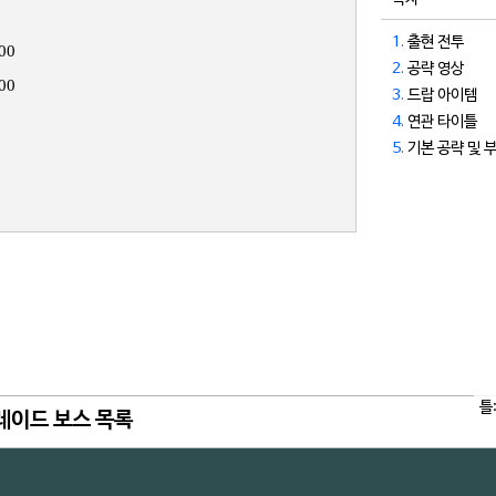
1.
출현 전투
00
2.
공략 영상
00
3.
드랍 아이템
4.
연관 타이틀
5.
기본 공략 및 
틀
레이드 보스 목록