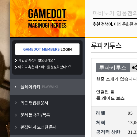
추천 검색어
,
미리 온화한 
루파키투스
게임닷 계정이 없으신가요?
루파키투스
아이디 혹은 패스워드를 분실하셨나요?
한줄 소개가 없습니다
연결된 틀
틀:레이드 보스
최근 편집된 문서
레벨
95
문서 틀 추가/목록
체력
13,0
편집된 지 오래된 문서
공격력 상한
31.3