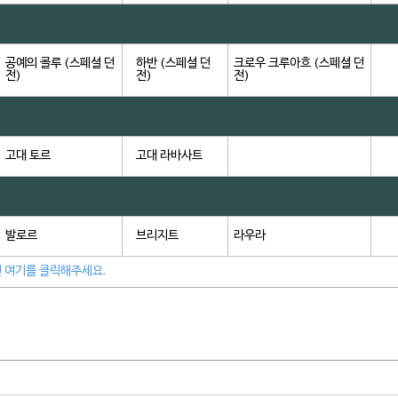
공예의 콜루 (스페셜 던
하반 (스페셜 던
크로우 크루아흐 (스페셜 던
전)
전)
전)
고대 토르
고대 라바사트
발로르
브리지트
라우라
 여기를 클릭해주세요.