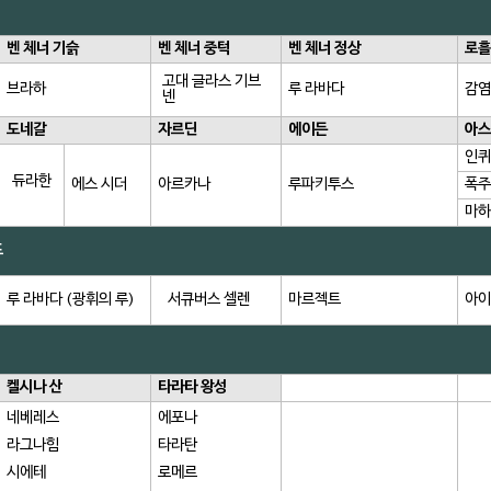
벤 체너 기슭
벤 체너 중턱
벤 체너 정상
로흘
고대 글라스 기브
브라하
루 라바다
감염
넨
도네갈
자르딘
에이든
아스
인퀴
듀라한
에스 시더
아르카나
루파키투스
폭주
마하
드
루 라바다 (광휘의 루)
서큐버스 셀렌
마르젝트
아이
켈시나 산
타라타 왕성
네베레스
에포나
라그나힘
타라탄
시에테
로메르