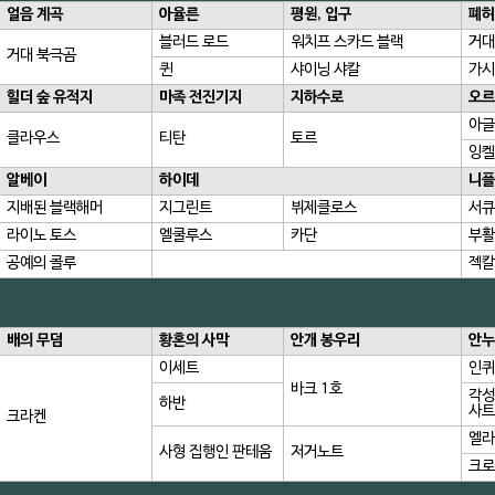
얼음 계곡
아율른
평원, 입구
폐허
블러드 로드
워치프 스카드 블랙
거대
거대 북극곰
퀸
샤이닝 샤칼
가시
힐더 숲 유적지
마족 전진기지
지하수로
오르
아글
클라우스
티탄
토르
잉켈
알베이
하이데
니플
지배된 블랙해머
지그린트
뷔제클로스
서큐
라이노 토스
엘쿨루스
카단
부활
공예의 콜루
젝칼
배의 무덤
황혼의 사막
안개 봉우리
안누
이세트
인퀴
바크 1호
각성
하반
사트
크라켄
엘라
사형 집행인 판테움
저거노트
크로