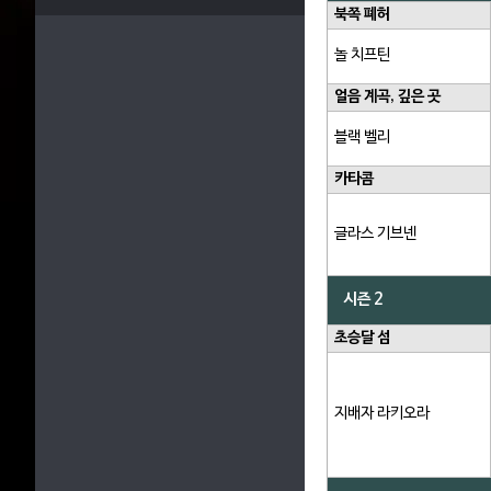
북쪽 폐허
놀 치프틴
얼음 계곡, 깊은 곳
블랙 벨리
카타콤
글라스 기브넨
시즌 2
초승달 섬
지배자 라키오라