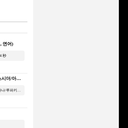
, 연어)
4 秒
마영전 4종 주요 기믹만 깔끔하게 정리했습니다 (듀라한/에스시더/아르카나/루파키투스) [푸링나누]
마영전 4종 주요 기믹만 깔끔하게 정리했습니다 (듀라한/에스시더/아르카나/루파키투스) [푸링나누] 3 分 16 秒