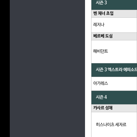
시즌 3
벤 체너 초입
레지나
베르베 도심
해비던트
시즌 3 엑스트라 에피소
아가레스
시즌 4
카사르 성채
히스나이츠 세자르