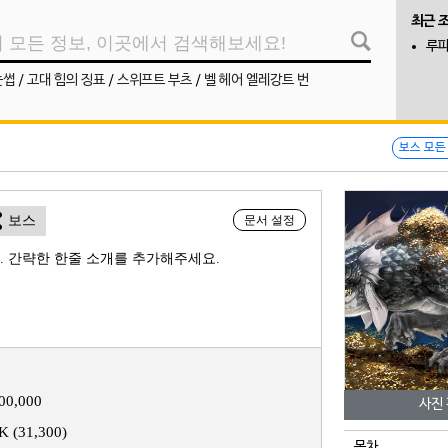
최근 
루파
눈썹
/
고대 힘의 징표
/
스위프트 부츠
/
벨 헤어 엘레강트 번
보스 모든
보스
문서 설정
. 간략한 한줄 소개를 추가해주세요.
00,000
사진
K (31,300)
목차