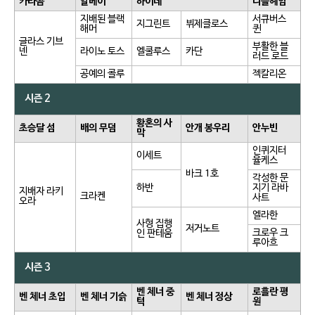
카타콤
알베이
하이데
니플헤임
지배된 블랙
서큐버스
지그린트
뷔제클로스
해머
퀸
글라스 기브
부활한 블
넨
라이노 토스
엘쿨루스
카단
러드 로드
공예의 콜루
젝칼리온
시즌 2
황혼의 사
초승달 섬
배의 무덤
안개 봉우리
안누빈
막
인퀴지터
이세트
율케스
바크 1호
각성한 문
하반
지기 라바
지배자 라키
크라켄
사트
오라
엘라한
사형 집행
저거노트
크로우 크
인 판테움
루아흐
시즌 3
벤 체너 중
로흘란 평
벤 체너 초입
벤 체너 기슭
벤 체너 정상
턱
원