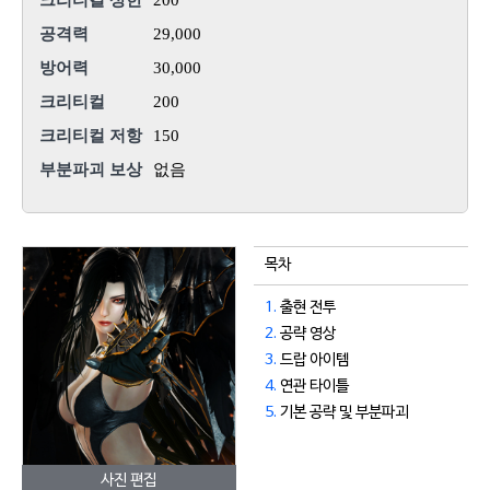
크리티컬 상한
200
공격력
29,000
방어력
30,000
크리티컬
200
크리티컬 저항
150
부분파괴 보상
없음
목차
1.
출현 전투
2.
공략 영상
3.
드랍 아이템
4.
연관 타이틀
5.
기본 공략 및 부분파괴
사진 편집