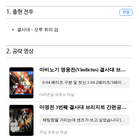
1. 출현 전투
편집
결사대 - 모루 위의 검
2. 공략 영상
마비노기 영웅전(Vindictus) 결사대 브리지트 공략 1편 - 기믹/즉사기
0:04 페이즈 구분 및 컷신 1:04 2페이즈/3페이즈 광역 패턴 4:05 2페이즈/3페이즈 방어구파괴/즉사 패턴 6:13 2페이즈/3페이즈 모루의 ...
OnR온알 유튜브 채널
마영전 3번째 결사대 브리지트 간편공략!! [푸링나누]
채팅창을 가리는데 샌즈가 쓰고 싶었습니다 [BGM Info] Brigit Theme - Studio EIM https://youtu.be/D4KWACeBwJo.
푸딩 유튜브 채널