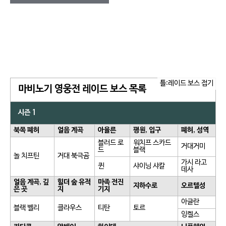
틀:레이드 보스 접기
마비노기 영웅전 레이드 보스 목록
시즌 1
북쪽 폐허
얼음 계곡
아율른
평원, 입구
폐허, 성역
블러드 로
워치프 스카드
거대거미
드
블랙
놀 치프틴
거대 북극곰
가시 라고
퀸
샤이닝 샤칼
데사
얼음 계곡, 깊
힐더 숲 유적
마족 전진
지하수로
오르텔성
은 곳
지
기지
아글란
블랙 벨리
클라우스
티탄
토르
잉켈스