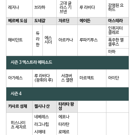
고대 글
감염된 요
레지나
브라하
라스 기
루 라바다
하드
브넨
베르베 도심
도네갈
자르딘
에이든
아스테라
인퀴지터
클레르
듀
에스
라
해비던트
아르카나
루파키투스
폭주한 엘
시더
쿨루스
한
마하
시즌 3 엑스트라 에피소드
루 라바다
서큐버
아가레스
마르젝트
아이단
(광휘의 루)
스 셀렌
시즌 4
타라타 왕
카사르 성채
켈시나 산
성
네베레스
에포나
히스나이
라그나힘
타라탄
츠 세자르
시에테
로메르