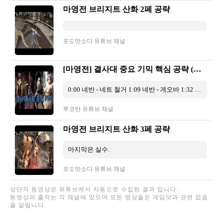
마영전 브리지트 산화 2페 공략
포도맛소다 유튜브 채널
[마영전] 결사대 중요 기믹 핵심 공략 (네반,발로르,브리지트,라우라)
0:00 네반 - 네트 철거 1:09 네반 - 게오바 1:32 네반 - 6줄 광역기 2:00 네반 - 4줄 네트 즉사기 2:56 네반 - 4줄 네반 즉사기 3:12 발로르 ...
루코탄 유튜브 채널
마영전 브리지트 산화 3페 공략
마지막은 실수.
포도맛소다 유튜브 채널
상단의 동영상은 유튜브에서 자동으로 수집된 결과 입니다.
동영상의 출처는 각 채널에 있으며 모든 영상들은 게임닷과 관련 없음
을 알립니다.