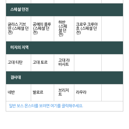
스페셜 던전
하반
글라스 기브
공예의 콜루
크로우 크루아
(스페
넨 (스페셜 던
(스페셜 던
흐 (스페셜 던
셜 던
전)
전)
전)
전)
미지의 지역
고대 라
고대 티탄
고대 토르
바사트
결사대
브리지
네반
발로르
라우라
트
일반 보스 몬스터를 보려면 여기를 클릭해주세요.