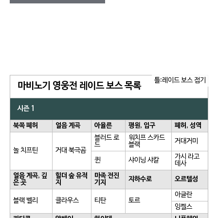
틀:레이드 보스 접기
마비노기 영웅전 레이드 보스 목록
시즌 1
북쪽 폐허
얼음 계곡
아율른
평원, 입구
폐허, 성역
블러드 로
워치프 스카드
거대거미
드
블랙
놀 치프틴
거대 북극곰
가시 라고
퀸
샤이닝 샤칼
데사
얼음 계곡, 깊
힐더 숲 유적
마족 전진
지하수로
오르텔성
은 곳
지
기지
아글란
블랙 벨리
클라우스
티탄
토르
잉켈스