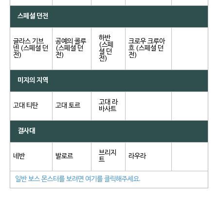
스페셜 던전
하반
글라스 기브
공예의 콜루
크로우 크루아
(스페
넨 (스페셜 던
(스페셜 던
흐 (스페셜 던
셜 던
전)
전)
전)
전)
미지의 지역
고대 라
고대 티탄
고대 토르
바사트
결사대
브리지
네반
발로르
라우라
트
일반 보스 몬스터를 보려면 여기를 클릭해주세요.