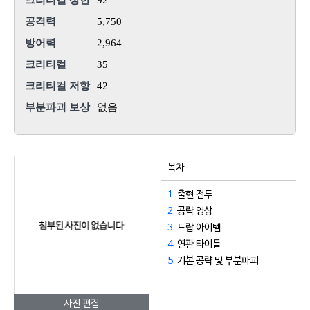
크리티컬 상한
92
공격력
5,750
방어력
2,964
크리티컬
35
크리티컬 저항
42
부분파괴 보상
없음
목차
1.
출현 전투
2.
공략 영상
3.
드랍 아이템
4.
연관 타이틀
5.
기본 공략 및 부분파괴
사진 편집