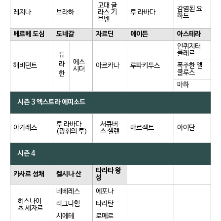
고대 글
감염된 요
레지나
브라하
라스 기
루 라바다
하드
브넨
베르베 도심
도네갈
자르딘
에이든
아스테라
인퀴지터
클레르
듀
에스
라
해비던트
아르카나
루파키투스
폭주한 엘
시더
쿨루스
한
마하
시즌 3 엑스트라 에피소드
루 라바다
서큐버
아가레스
마르젝트
아이단
(광휘의 루)
스 셀렌
시즌 4
타라타 왕
카사르 성채
켈시나 산
성
네베레스
에포나
히스나이
라그나힘
타라탄
츠 세자르
시에테
로메르