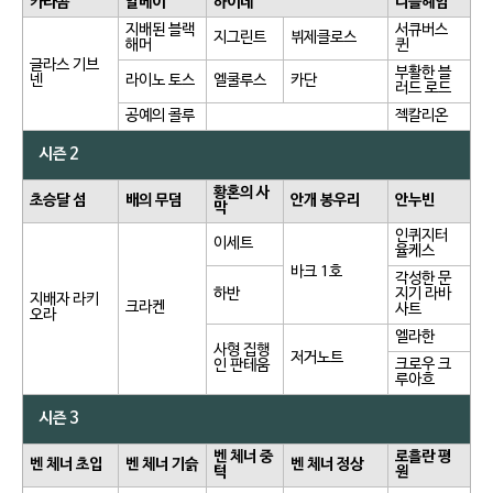
카타콤
알베이
하이데
니플헤임
지배된 블랙
서큐버스
지그린트
뷔제클로스
해머
퀸
글라스 기브
부활한 블
넨
라이노 토스
엘쿨루스
카단
러드 로드
공예의 콜루
젝칼리온
시즌 2
황혼의 사
초승달 섬
배의 무덤
안개 봉우리
안누빈
막
인퀴지터
이세트
율케스
바크 1호
각성한 문
하반
지기 라바
지배자 라키
크라켄
사트
오라
엘라한
사형 집행
저거노트
크로우 크
인 판테움
루아흐
시즌 3
벤 체너 중
로흘란 평
벤 체너 초입
벤 체너 기슭
벤 체너 정상
턱
원