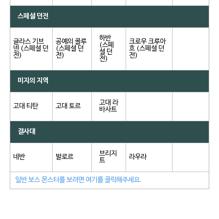
스페셜 던전
하반
글라스 기브
공예의 콜루
크로우 크루아
(스페
넨 (스페셜 던
(스페셜 던
흐 (스페셜 던
셜 던
전)
전)
전)
전)
미지의 지역
고대 라
고대 티탄
고대 토르
바사트
결사대
브리지
네반
발로르
라우라
트
일반 보스 몬스터를 보려면 여기를 클릭해주세요.