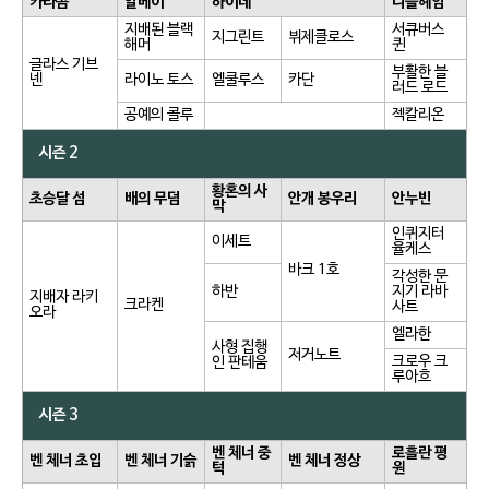
카타콤
알베이
하이데
니플헤임
지배된 블랙
서큐버스
지그린트
뷔제클로스
해머
퀸
글라스 기브
부활한 블
넨
라이노 토스
엘쿨루스
카단
러드 로드
공예의 콜루
젝칼리온
시즌 2
황혼의 사
초승달 섬
배의 무덤
안개 봉우리
안누빈
막
인퀴지터
이세트
율케스
바크 1호
각성한 문
하반
지기 라바
지배자 라키
크라켄
사트
오라
엘라한
사형 집행
저거노트
크로우 크
인 판테움
루아흐
시즌 3
벤 체너 중
로흘란 평
벤 체너 초입
벤 체너 기슭
벤 체너 정상
턱
원