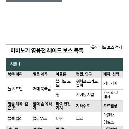
틀:레이드 보스 접기
마비노기 영웅전 레이드 보스 목록
시즌 1
북쪽 폐허
얼음 계곡
아율른
평원, 입구
폐허, 성역
블러드 로
워치프 스카드
거대거미
드
블랙
놀 치프틴
거대 북극곰
가시 라고
퀸
샤이닝 샤칼
데사
얼음 계곡, 깊
힐더 숲 유적
마족 전진
지하수로
오르텔성
은 곳
지
기지
아글란
블랙 벨리
클라우스
티탄
토르
잉켈스