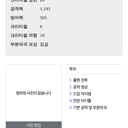
크리티컬 상한
69
공격력
1,193
방어력
505
크리티컬
6
크리티컬 저항
19
부분파괴 보상
없음
목차
1.
출현 전투
2.
공략 영상
3.
드랍 아이템
4.
연관 타이틀
5.
기본 공략 및 부분파괴
사진 편집