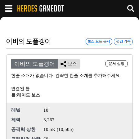
이비의 도플갱어
보스 모든 문서
편집 기록
이비의 도플갱어
보스
문서 설정
한줄 소개가 없습니다. 간략한 한줄 소개를 추가해주세요.
연결된 틀
틀:레이드 보스
레벨
10
체력
3,267
공격력 상한
10.5K (10,505)