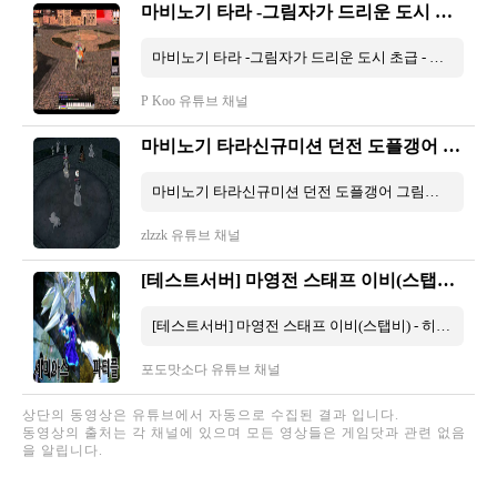
마비노기 타라 -그림자가 드리운 도시 초급 - 도플갱어 근접재능 클리어 영상
마비노기 타라 -그림자가 드리운 도시 초급 - 도플갱어 근접재능 클리어 영상 1 分 49 秒
P Koo 유튜브 채널
마비노기 타라신규미션 던전 도플갱어 그림자가 드리우는 도시
마비노기 타라신규미션 던전 도플갱어 그림자가 드리우는 도시 57 秒
zlzzk 유튜브 채널
[테스트서버] 마영전 스태프 이비(스탭비) - 히쁠 세미아스 파티 플레이 / Vindictus Semias Party Play
[테스트서버] 마영전 스태프 이비(스탭비) - 히쁠 세미아스 파티 플레이 / Vindictus Semias Party Play 3 分 46 秒
포도맛소다 유튜브 채널
상단의 동영상은 유튜브에서 자동으로 수집된 결과 입니다.
동영상의 출처는 각 채널에 있으며 모든 영상들은 게임닷과 관련 없음
을 알립니다.