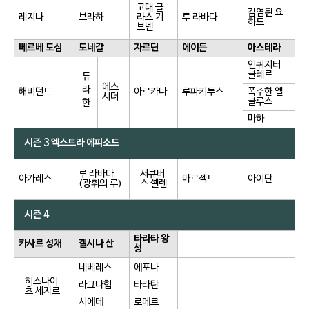
고대 글
감염된 요
레지나
브라하
라스 기
루 라바다
하드
브넨
베르베 도심
도네갈
자르딘
에이든
아스테라
인퀴지터
클레르
듀
에스
라
해비던트
아르카나
루파키투스
폭주한 엘
시더
쿨루스
한
마하
시즌 3 엑스트라 에피소드
루 라바다
서큐버
아가레스
마르젝트
아이단
(광휘의 루)
스 셀렌
시즌 4
타라타 왕
카사르 성채
켈시나 산
성
네베레스
에포나
히스나이
라그나힘
타라탄
츠 세자르
시에테
로메르