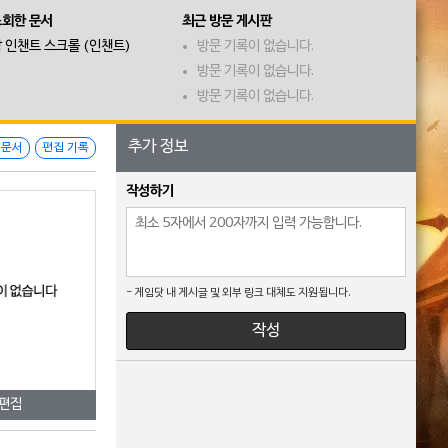
조회한 문서
최근 방문 게시판
 인챈트 스크롤 (인챈트)
방문 기록이 없습니다.
방문 기록이 없습니다.
방문 기록이 없습니다.
추가 정보
 문서
편집 기록
작성하기
- 게임닷 내 게시글 및 외부 링크 대체도 지원됩니다.
작성
 편집