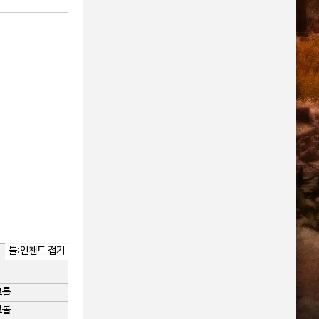
틀:인챈트 접기
크롤
크롤