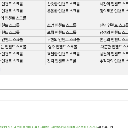
 인챈트 스크롤
산뜻한 인챈트 스크롤
시간의 인챈트 스
 인챈트 스크롤
은은한 인챈트 스크롤
정의로운 인챈트 
의 인챈트 스크롤
인챈트 스크롤
소망 인챈트 스크롤
신념 인챈트 스크
인챈트 스크롤
포획 인챈트 스크롤
냉정의 인챈트 스
 인챈트 스크롤
무한의 인챈트 스크롤
혼돈의 인챈트 스
는 인챈트 스크롤
질주 인챈트 스크롤
차분한 인챈트 스
 인챈트 스크롤
격렬한 인챈트 스크롤
냉철의 인챈트 스
 인챈트 스크롤
진격 인챈트 스크롤
추적자의 인챈트 
기
크리에이티브 커먼즈 저작자표시-비영리-동일조건변경허락 4.0 국제 라이선스
를 따릅니다.