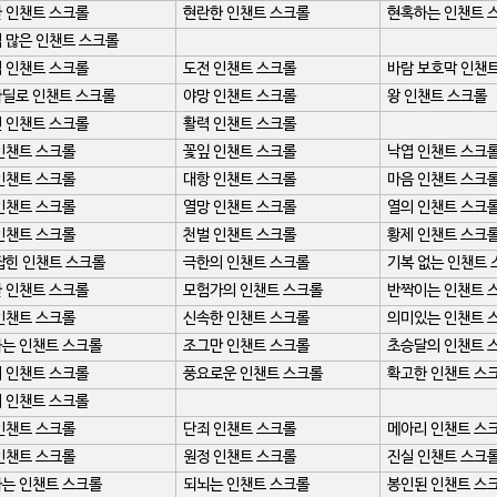
 인챈트 스크롤
현란한 인챈트 스크롤
현혹하는 인챈트 
 많은 인챈트 스크롤
 인챈트 스크롤
도전 인챈트 스크롤
바람 보호막 인챈
딜로 인챈트 스크롤
야망 인챈트 스크롤
왕 인챈트 스크롤
 인챈트 스크롤
활력 인챈트 스크롤
인챈트 스크롤
꽃잎 인챈트 스크롤
낙엽 인챈트 스크
인챈트 스크롤
대항 인챈트 스크롤
마음 인챈트 스크
인챈트 스크롤
열망 인챈트 스크롤
열의 인챈트 스크
인챈트 스크롤
천벌 인챈트 스크롤
황제 인챈트 스크
잡힌 인챈트 스크롤
극한의 인챈트 스크롤
기복 없는 인챈트 
 인챈트 스크롤
모험가의 인챈트 스크롤
반짝이는 인챈트 
인챈트 스크롤
신속한 인챈트 스크롤
의미있는 인챈트 
는 인챈트 스크롤
조그만 인챈트 스크롤
초승달의 인챈트 
 인챈트 스크롤
풍요로운 인챈트 스크롤
확고한 인챈트 스
 인챈트 스크롤
인챈트 스크롤
단죄 인챈트 스크롤
메아리 인챈트 스
인챈트 스크롤
원정 인챈트 스크롤
진실 인챈트 스크
는 인챈트 스크롤
되뇌는 인챈트 스크롤
봉인된 인챈트 스