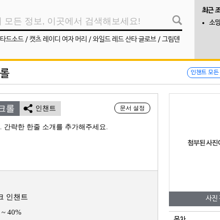
최근 
소망
스타드소드
/
캣츠 레이디 여자 머리
/
와일드 레드 산타 글로브
/
그림덴
크롤
인챈트 모든
크롤
인챈트
문서 설정
. 간략한 한줄 소개를 추가해주세요.
크 인챈트
사진
 ~ 40%
목차