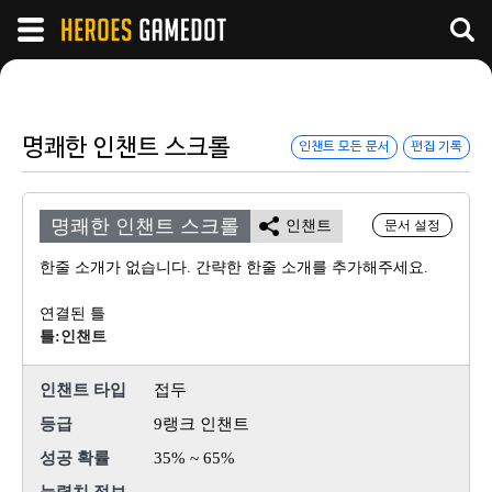
명쾌한 인챈트 스크롤
인챈트 모든 문서
편집 기록
명쾌한 인챈트 스크롤
인챈트
문서 설정
한줄 소개가 없습니다. 간략한 한줄 소개를 추가해주세요.
연결된 틀
틀:인챈트
인챈트 타입
접두
등급
9랭크 인챈트
성공 확률
35% ~ 65%