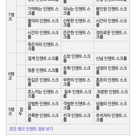
롤
기억하는 인챈트 스
되뇌는 인챈트 스
봉인된 인챈트 스크
크롤
크롤
롤
7랭
크
불의의 인챈트 스크
산뜻한 인챈트 스
시간의 인챈트 스크
롤
크롤
롤
시간의 인챈트 스크
은은한 인챈트 스
정의로운 인챈트 스
롤
크롤
크롤
죽은자의 인챈트 스
크롤
소망 인챈트 스크
결계 인챈트 스크롤
신념 인챈트 스크롤
롤
포획 인챈트 스크
냉정의 인챈트 스크
영혼 인챈트 스크롤
롤
롤
6랭
크
뜻깊은 인챈트 스크
무한의 인챈트 스
혼돈의 인챈트 스크
롤
크롤
롤
흐느끼는 인챈트 스
질주 인챈트 스크
차분한 인챈트 스크
크롤
롤
롤
강렬한 인챈트 스크
격렬한 인챈트 스
냉철의 인챈트 스크
롤
크롤
롤
5랭
접
크
두
잔혹한 인챈트 스크
진격 인챈트 스크
추적자의 인챈트 스
롤
롤
크롤
모든 랭크 인챈트 정보 보기