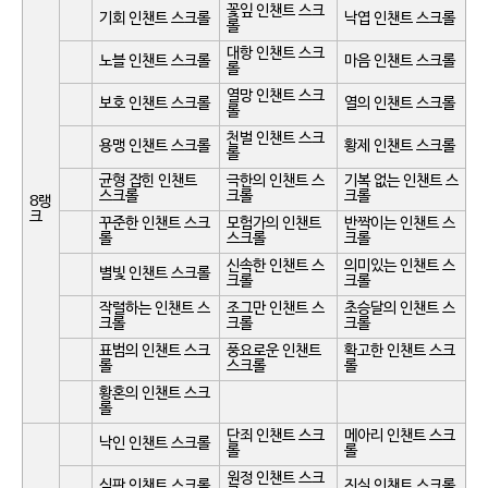
꽃잎 인챈트 스크
기회 인챈트 스크롤
낙엽 인챈트 스크롤
롤
대항 인챈트 스크
노블 인챈트 스크롤
마음 인챈트 스크롤
롤
열망 인챈트 스크
보호 인챈트 스크롤
열의 인챈트 스크롤
롤
천벌 인챈트 스크
용맹 인챈트 스크롤
황제 인챈트 스크롤
롤
균형 잡힌 인챈트
극한의 인챈트 스
기복 없는 인챈트 스
스크롤
크롤
크롤
8랭
크
꾸준한 인챈트 스크
모험가의 인챈트
반짝이는 인챈트 스
롤
스크롤
크롤
신속한 인챈트 스
의미있는 인챈트 스
별빛 인챈트 스크롤
크롤
크롤
작렬하는 인챈트 스
조그만 인챈트 스
초승달의 인챈트 스
크롤
크롤
크롤
표범의 인챈트 스크
풍요로운 인챈트
확고한 인챈트 스크
롤
스크롤
롤
황혼의 인챈트 스크
롤
단죄 인챈트 스크
메아리 인챈트 스크
낙인 인챈트 스크롤
롤
롤
원정 인챈트 스크
심판 인챈트 스크롤
진실 인챈트 스크롤