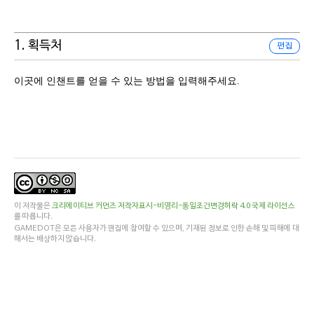
1. 획득처
편집
이곳에 인챈트를 얻을 수 있는 방법을 입력해주세요.
이 저작물은
크리에이티브 커먼즈 저작자표시-비영리-동일조건변경허락 4.0 국제 라이선스
를 따릅니다.
GAMEDOT은 모든 사용자가 편집에 참여할 수 있으며, 기재된 정보로 인한 손해 및 피해에 대
해서는 배상하지 않습니다.