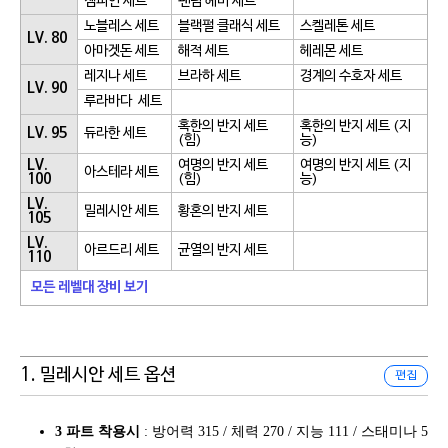
챔피언 세트
팬텀 헤비 세트
노블레스 세트
블랙펄 클래식 세트
스켈레톤 세트
LV. 80
아마겟돈 세트
해적 세트
헤레몬 세트
레지나 세트
브라하 세트
경계의 수호자 세트
LV. 90
루라바다 세트
혹한의 반지 세트
혹한의 반지 세트 (지
LV. 95
듀라한 세트
(힘)
능)
LV.
여명의 반지 세트
여명의 반지 세트 (지
아스테라 세트
100
(힘)
능)
LV.
밀레시안 세트
황혼의 반지 세트
105
LV.
아르드리 세트
균열의 반지 세트
110
모든 레벨대 장비 보기
1. 밀레시안 세트 옵션
편집
3 파트 착용시
: 방어력 315 / 체력 270 / 지능 111 / 스태미나 5