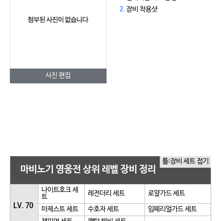
2.
장비 착용샷
사진 편집
틀:장비 세트 접기
마비노기 영웅전 상위 레벨 장비 정리
나이트호크 세
레전더리 세트
로얄가드 세트
트
LV. 70
마제스트 세트
수호자 세트
임페리얼가드 세트