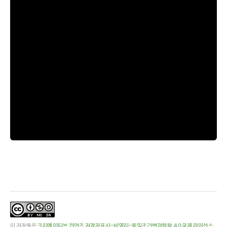
이 저작물은
크리에이티브 커먼즈 저작자표시-비영리-동일조건변경허락 4.0 국제 라이선스