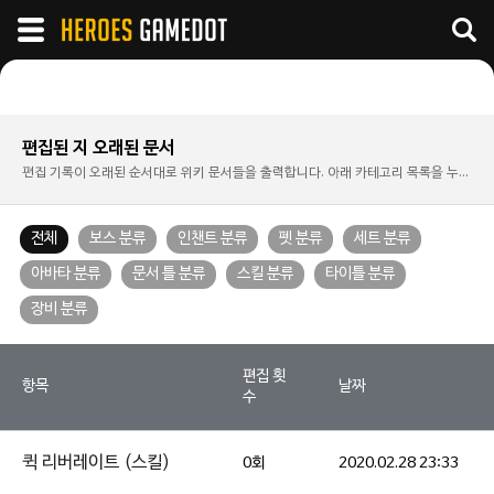
편집된 지 오래된 문서
편집 기록이 오래된 순서대로 위키 문서들을 출력합니다. 아래 카테고리 목록을 누르시면 해당 카테고리만 확인하실 수 있습니다.
전체
보스 분류
인챈트 분류
펫 분류
세트 분류
아바타 분류
문서 틀 분류
스킬 분류
타이틀 분류
장비 분류
편집 횟
항목
날짜
수
퀵 리버레이트 (스킬)
0회
2020.02.28 23:33