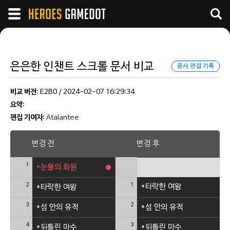
은은한 인챈트 스크롤 문서 비교
문서 편집 기록
비교 버전
: E2B0 / 2024-02-07 16:29:34
요약
:
편집 기여자
:
Atalantee
변경 전
변경 후
1
*눈물의 화원
2
1
*타락한 여왕
*타락한 여왕
3
2
*섬 안의 유적
*섬 안의 유적
4
3
*뒤틀린 마수
*뒤틀린 마수