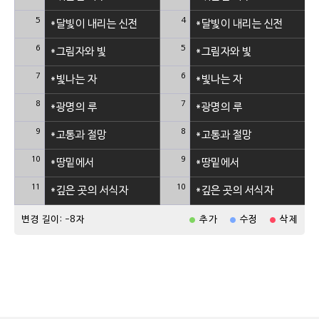
5
4
*달빛이 내리는 신전
*달빛이 내리는 신전
6
5
*그림자와 빛
*그림자와 빛
7
6
*빛나는 자
*빛나는 자
8
7
*광명의 루
*광명의 루
9
8
*고통과 절망
*고통과 절망
10
9
*땅밑에서
*땅밑에서
11
10
*깊은 곳의 서식자
*깊은 곳의 서식자
변경 길이: -8자
추가
수정
삭제