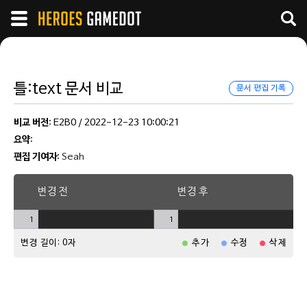
틀:text 문서 비교
문서 편집 기록
비교 버전
: E2B0 / 2022-12-23 10:00:21
요약
:
편집 기여자
:
Seah
변경 전
변경 후
1
1
변경 길이: 0자
추가
수정
삭제