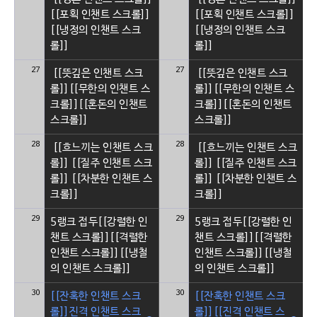
[[포획 인챈트 스크롤]]
[[포획 인챈트 스크롤]]
[[냉정의 인챈트 스크
[[냉정의 인챈트 스크
롤]]
롤]]
27
27
 [[뜻깊은 인챈트 스크
 [[뜻깊은 인챈트 스크
롤]][[무한의 인챈트 스
롤]][[무한의 인챈트 스
크롤]][[혼돈의 인챈트 
크롤]][[혼돈의 인챈트 
스크롤]]
스크롤]]
28
28
 [[흐느끼는 인챈트 스크
 [[흐느끼는 인챈트 스크
롤]] [[질주 인챈트 스크
롤]] [[질주 인챈트 스크
롤]] [[차분한 인챈트 스
롤]] [[차분한 인챈트 스
크롤]]
크롤]]
29
29
5랭크 접두[[강렬한 인
5랭크 접두[[강렬한 인
챈트 스크롤]][[격렬한 
챈트 스크롤]][[격렬한 
인챈트 스크롤]][[냉철
인챈트 스크롤]][[냉철
의 인챈트 스크롤]]
의 인챈트 스크롤]]
30
30
[[잔혹한 인챈트 스크
[[잔혹한 인챈트 스크
롤]]진격 인챈트 스크
롤]][[진격 인챈트 스