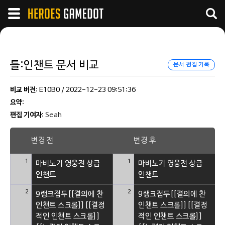
틀:인챈트 문서 비교
문서 편집 기록
비교 버전
: E10B0 / 2022-12-23 09:51:36
요약
:
편집 기여자
:
Seah
변경 전
변경 후
1
1
마비노기 영웅전 상급 
마비노기 영웅전 상급 
인챈트
인챈트
2
2
9랭크접두[[결의에 찬 
9랭크접두[[결의에 찬 
인챈트 스크롤]][[결정
인챈트 스크롤]][[결정
적인 인챈트 스크롤]]
적인 인챈트 스크롤]]