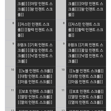
크롤]][[야망 인챈트 스
크롤]][[야망 인챈트 스
크롤]][[왕 인챈트 스크
크롤]][[왕 인챈트 스크
롤]]
롤]]
8
8
[[자스민 인챈트 스크
[[자스민 인챈트 스크
롤]][[활력 인챈트 스크
롤]][[활력 인챈트 스크
롤]] 
롤]] 
9
9
8랭크 [[기회 인챈트 스
8랭크 [[기회 인챈트 스
크롤]][[꽃잎 인챈트 스
크롤]][[꽃잎 인챈트 스
크롤]][[낙엽 인챈트 스
크롤]][[낙엽 인챈트 스
크롤]]
크롤]]
10
10
 [[노블 인챈트 스크롤]]
 [[노블 인챈트 스크롤]]
[[대항 인챈트 스크롤]]
[[대항 인챈트 스크롤]]
[[마음 인챈트 스크롤]]
[[마음 인챈트 스크롤]]
11
11
 [[보호 인챈트 스크롤]]
 [[보호 인챈트 스크롤]]
[[열망 인챈트 스크롤]]
[[열망 인챈트 스크롤]]
[[열의 인챈트 스크롤]]
[[열의 인챈트 스크롤]]