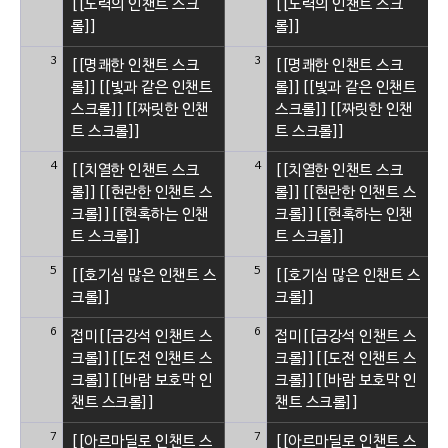
[[노력의 인챈트 스크
[[노력의 인챈트 스크
롤]]
롤]]
3
3
[[명쾌한 인챈트 스크
[[명쾌한 인챈트 스크
롤]][[빛과 같은 인챈트 
롤]][[빛과 같은 인챈트 
스크롤]][[짜릿한 인챈
스크롤]][[짜릿한 인챈
트 스크롤]]
트 스크롤]]
4
4
[[치열한 인챈트 스크
[[치열한 인챈트 스크
롤]][[현란한 인챈트 스
롤]][[현란한 인챈트 스
크롤]][[현혹하는 인챈
크롤]][[현혹하는 인챈
트 스크롤]]
트 스크롤]]
5
5
[[호기심 많은 인챈트 스
[[호기심 많은 인챈트 스
크롤]]  
크롤]]  
6
6
접미[[금강석 인챈트 스
접미[[금강석 인챈트 스
크롤]][[도전 인챈트 스
크롤]][[도전 인챈트 스
크롤]][[바람 보호막 인
크롤]][[바람 보호막 인
챈트 스크롤]]
챈트 스크롤]]
7
7
[[아르마딜로 인챈트 스
[[아르마딜로 인챈트 스