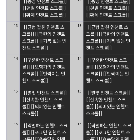
12
12
 [[용맹 인챈트 스크롤]]
 [[용맹 인챈트 스크롤]]
[[천벌 인챈트 스크롤]]
[[천벌 인챈트 스크롤]]
[[황제 인챈트 스크롤]]
[[황제 인챈트 스크롤]]
13
13
 [[균형 잡힌 인챈트 스
 [[균형 잡힌 인챈트 스
크롤]][[극한의 인챈트 
크롤]][[극한의 인챈트 
스크롤]][[기복 없는 인
스크롤]][[기복 없는 인
챈트 스크롤]]
챈트 스크롤]]
14
14
 [[꾸준한 인챈트 스크
 [[꾸준한 인챈트 스크
롤]][[모험가의 인챈트 
롤]][[모험가의 인챈트 
스크롤]][[반짝이는 인
스크롤]][[반짝이는 인
챈트 스크롤]]
챈트 스크롤]]
15
15
 [[별빛 인챈트 스크롤]]
 [[별빛 인챈트 스크롤]]
[[신속한 인챈트 스크
[[신속한 인챈트 스크
롤]][[의미있는 인챈트 
롤]][[의미있는 인챈트 
스크롤]]
스크롤]]
16
16
 [[작렬하는 인챈트 스크
 [[작렬하는 인챈트 스크
롤]][[조그만 인챈트 스
롤]][[조그만 인챈트 스
크롤]][[초승달의 인챈
크롤]][[초승달의 인챈