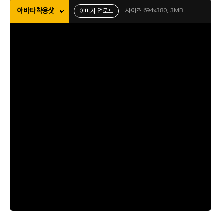
아바타 착용샷
사이즈 694x380, 3MB
이미지 업로드