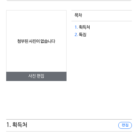
목차
1.
획득처
2.
특징
사진 편집
1. 획득처
편집