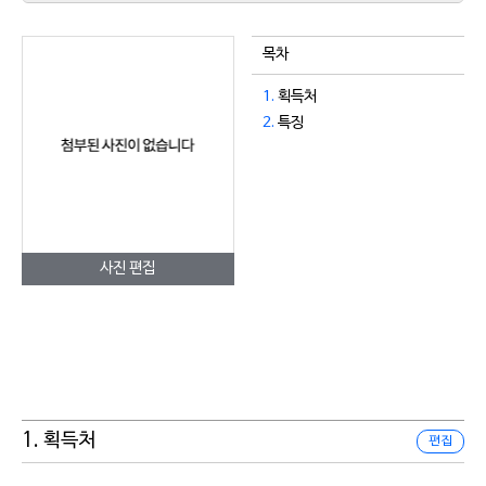
목차
1.
획득처
2.
특징
사진 편집
1. 획득처
편집