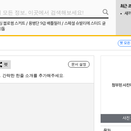
최근 
새끼
댄싱 블로썸 스커트
/
용병단 9급 배틀필러
/
스페셜 슈발리에 스터드 글
이돌
펫 모든
펫
문서 설정
. 간략한 한줄 소개를 추가해주세요.
사진
목차