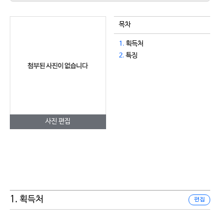
목차
1.
획득처
2.
특징
사진 편집
1. 획득처
편집