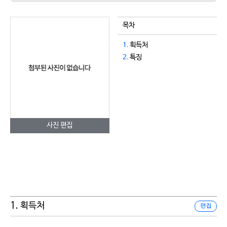
목차
1.
획득처
2.
특징
사진 편집
1. 획득처
편집