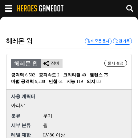
헤레몬 윕
장비 모든 문서
편집 기록
헤레몬 윕
장비
문서 설정
공격력
 6,502
공격속도
 2
크리티컬
 40
밸런스
 75
마법 공격력
 9,288
민첩
 61
지능
 119
의지
 83
사용 캐릭터
아리샤
분류
무기
세부 분류
윕
레벨 제한
LV.80 이상