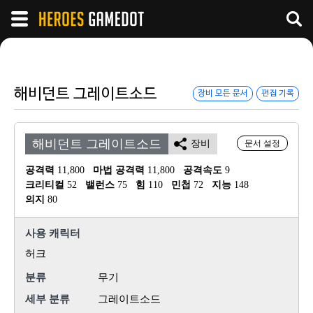
해비던트 그레이트소드
장비 모든 문서
편집 기록
해비던트 그레이트소드
장비
문서 설정
공격력
 11,800
마법 공격력
 11,800
공격속도
 9
크리티컬
 52
밸런스
 75
힘
 110
민첩
 72
지능
 148
의지
 80
사용 캐릭터
허크
분류
무기
세부 분류
그레이트소드