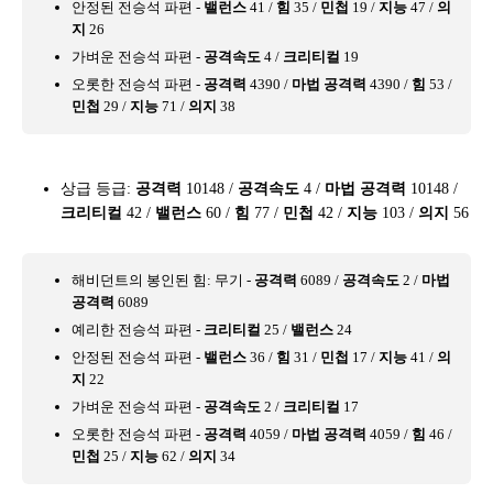
안정된 전승석 파편 -
밸런스
41 /
힘
35 /
민첩
19 /
지능
47 /
의
지
26
가벼운 전승석 파편 -
공격속도
4 /
크리티컬
19
오롯한 전승석 파편 -
공격력
4390 /
마법 공격력
4390 /
힘
53 /
민첩
29 /
지능
71 /
의지
38
상급 등급:
공격력
10148 /
공격속도
4 /
마법 공격력
10148 /
크리티컬
42 /
밸런스
60 /
힘
77 /
민첩
42 /
지능
103 /
의지
56
해비던트의 봉인된 힘: 무기 -
공격력
6089 /
공격속도
2 /
마법
공격력
6089
예리한 전승석 파편 -
크리티컬
25 /
밸런스
24
안정된 전승석 파편 -
밸런스
36 /
힘
31 /
민첩
17 /
지능
41 /
의
지
22
가벼운 전승석 파편 -
공격속도
2 /
크리티컬
17
오롯한 전승석 파편 -
공격력
4059 /
마법 공격력
4059 /
힘
46 /
민첩
25 /
지능
62 /
의지
34