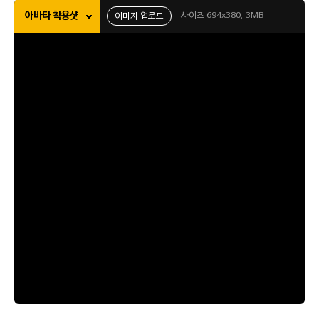
아바타 착용샷
사이즈 694x380, 3MB
이미지 업로드