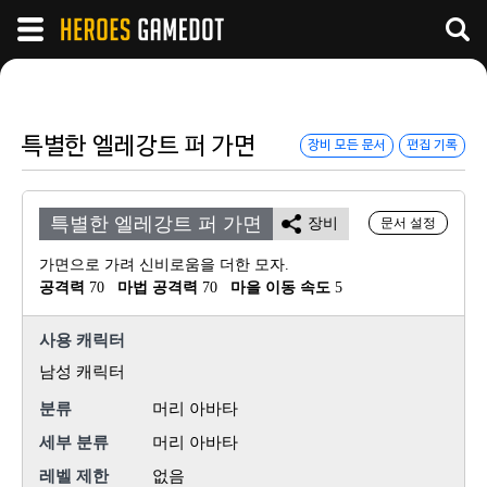
특별한 엘레강트 퍼 가면
장비 모든 문서
편집 기록
특별한 엘레강트 퍼 가면
장비
문서 설정
가면으로 가려 신비로움을 더한 모자.
공격력
 70
마법 공격력
 70
마을 이동 속도
 5
사용 캐릭터
남성 캐릭터
분류
머리 아바타
세부 분류
머리 아바타
레벨 제한
없음