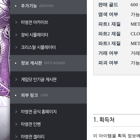
판매 골드
600
염색 여부
가능
마영전 아카이브
파트1 재질
MET
파트2 재질
CLO
장비 시뮬레이터
파트3 재질
MET
크리스탈 시뮬레이터
거래 여부
거래
파괴 여부
가능
게임닷 인기글 게시판
마영전 공식 홈페이지
1. 획득처
마영전 인벤
이 아이템을 획득 정보에
마영전 갤러리