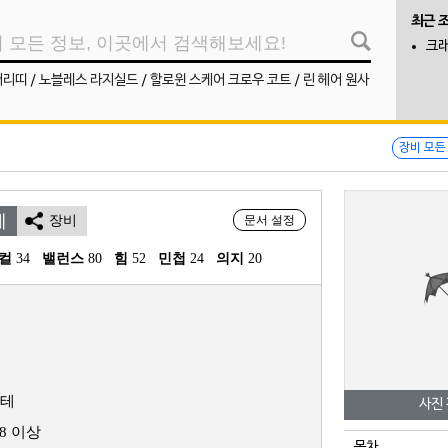
최근 
크래
머리띠
/
노블레스 라지실드
/
할로윈 스케어 크로우 코트
/
린 헤어 원사
장비 모든
테
장비
문서 설정
컬
 34
밸런스
 80
힘
 52
민첩
 24
의지
 20
테
사진
48 이상
목차