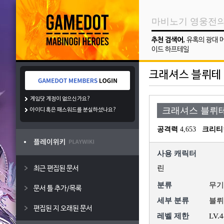
추천 검색어
,
유혹의 광대 
이드 하프테일
크래셔스 블뤼테
게임닷 계정이 없으신가요?
크래셔스 블뤼
아이디 혹은 패스워드를 분실하셨나요?
공격력
 4,653
크리티
사용 캐릭터
린
최근 편집된 문서
분류
무기
문서 틀 추가/목록
세부 분류
블뤼
편집된 지 오래된 문서
레벨 제한
LV.