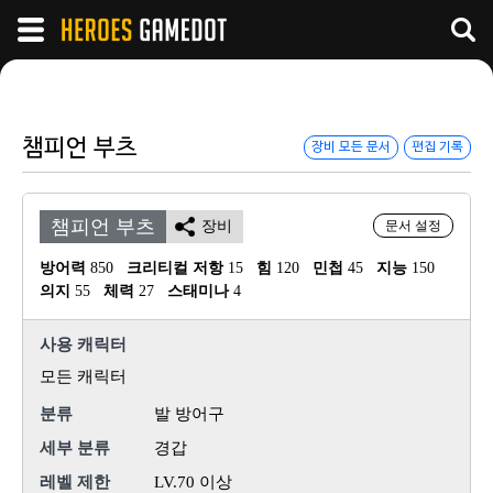
챔피언 부츠
장비 모든 문서
편집 기록
챔피언 부츠
장비
문서 설정
방어력
 850
크리티컬 저항
 15
힘
 120
민첩
 45
지능
 150
의지
 55
체력
 27
스태미나
 4
사용 캐릭터
모든 캐릭터
분류
발 방어구
세부 분류
경갑
레벨 제한
LV.70 이상