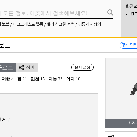
최근 
윈드
리 보브
/
다크크레스트 헬름
/
벨라 시크한 눈썹
/
평등과 사랑의
로브
장비 모든
글로브
장비
문서 설정
 저항
 4
힘
 21
민첩
 15
지능
 23
의지
 10
방어구
사진
목차