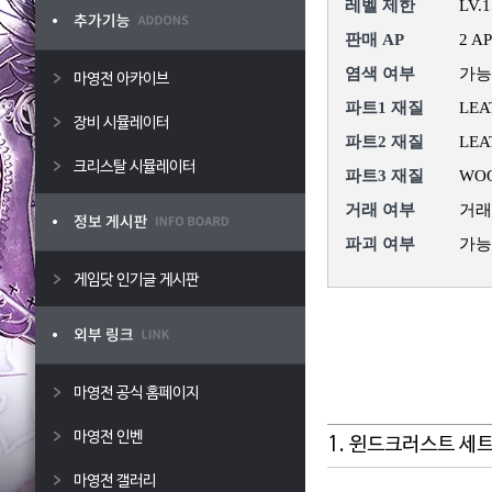
레벨 제한
LV.
판매 AP
2 AP
염색 여부
가능
마영전 아카이브
파트1 재질
LEA
장비 시뮬레이터
파트2 재질
LEA
크리스탈 시뮬레이터
파트3 재질
WO
거래 여부
거래
파괴 여부
가능
게임닷 인기글 게시판
마영전 공식 홈페이지
마영전 인벤
1. 윈드크러스트 세
마영전 갤러리