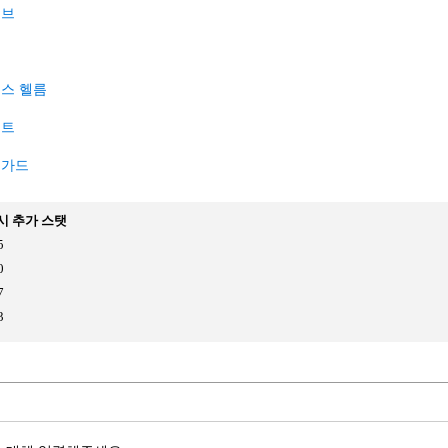
로브
츠
스 헬름
커트
드가드
시 추가 스탯
5
0
7
3