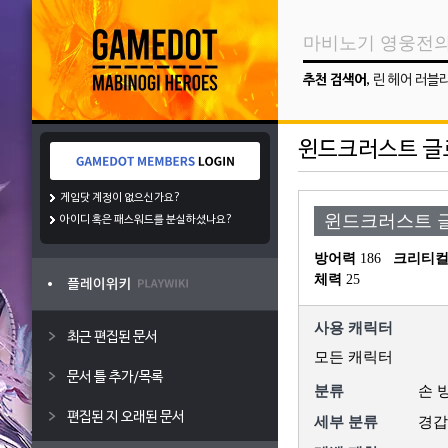
추천 검색어
,
린 헤어 러블
윈드크러스트 글
게임닷 계정이 없으신가요?
윈드크러스트 
아이디 혹은 패스워드를 분실하셨나요?
방어력
 186
크리티컬
체력
 25
사용 캐릭터
최근 편집된 문서
모든 캐릭터
문서 틀 추가/목록
분류
손 
편집된 지 오래된 문서
세부 분류
경갑