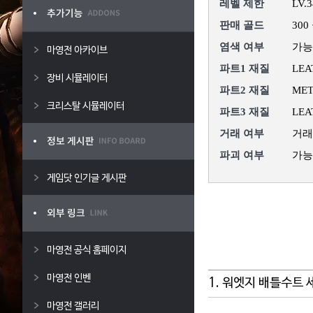
레벨 제한
LV.
판매 골드
300
염색 여부
가능
마영전 아카이브
파트1 재질
LEA
장비 시뮬레이터
파트2 재질
MET
크리스탈 시뮬레이터
파트3 재질
LEA
거래 여부
거래
파괴 여부
가능
게임닷 인기글 게시판
마영전 공식 홈페이지
마영전 인벤
1. 워엣지 배틀수트 
마영전 갤러리