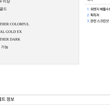
34 이상
 골드
1.
워엣지 배틀수트
2.
획득처
3.
관련 스크린샷
THER COLORFUL
AL GOLD EX
THER DARK
 가능
세트 정보