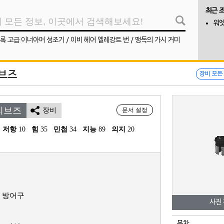
최근 
워엣
록 고급 이너아머 성조기
/
이비 헤어 엘레강트 번
/
맹독의 가시 거미
브즈
장비 모든
리브즈
장비
문서 설정
 저항
 10
힘
 35
민첩
 34
지능
 89
의지
 20
 방어구
사진
목차