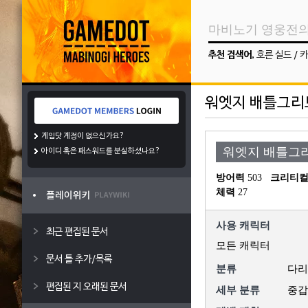
추천 검색어
,
호른 실드
/
카
워엣지 배틀그리
게임닷 계정이 없으신가요?
워엣지 배틀그
아이디 혹은 패스워드를 분실하셨나요?
방어력
 503
크리티컬
체력
 27
사용 캐릭터
최근 편집된 문서
모든 캐릭터
문서 틀 추가/목록
분류
다리
편집된 지 오래된 문서
세부 분류
중갑