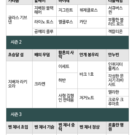
카타콤
알베이
하이데
니플헤임
지배된 블랙
서큐버스
지그린트
뷔제클로스
해머
퀸
글라스 기브
부활한 블
넨
라이노 토스
엘쿨루스
카단
러드 로드
공예의 콜루
젝칼리온
시즌 2
황혼의 사
초승달 섬
배의 무덤
안개 봉우리
안누빈
막
인퀴지터
이세트
율케스
바크 1호
각성한 문
하반
지기 라바
지배자 라키
크라켄
사트
오라
엘라한
사형 집행
저거노트
크로우 크
인 판테움
루아흐
시즌 3
벤 체너 중
로흘란 평
벤 체너 초입
벤 체너 기슭
벤 체너 정상
턱
원