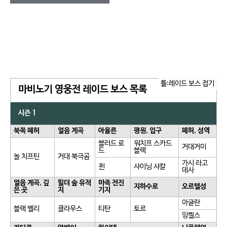
틀:레이드 보스 접기
마비노기 영웅전 레이드 보스 목록
시즌 1
북쪽 폐허
얼음 계곡
아율른
평원, 입구
폐허, 성역
블러드 로
워치프 스카드
거대거미
드
블랙
놀 치프틴
거대 북극곰
가시 라고
퀸
샤이닝 샤칼
데사
얼음 계곡, 깊
힐더 숲 유적
마족 전진
지하수로
오르텔성
은 곳
지
기지
아글란
블랙 벨리
클라우스
티탄
토르
잉켈스