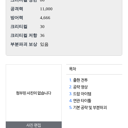
크리티컬 상한
86
공격력
11,000
방어력
4,666
크리티컬
30
크리티컬 저항
36
부분파괴 보상
있음
목차
1.
출현 전투
2.
공략 영상
3.
드랍 아이템
4.
연관 타이틀
5.
기본 공략 및 부분파괴
사진 편집