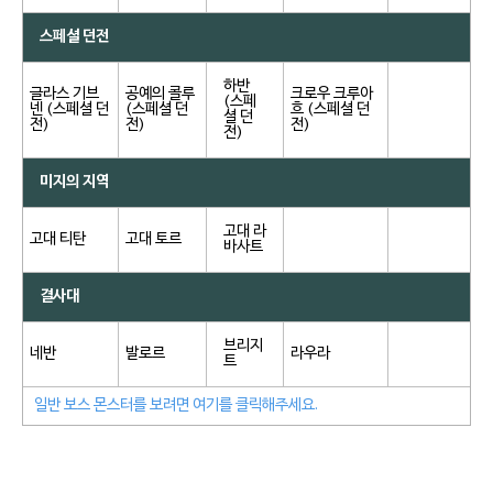
스페셜 던전
하반
글라스 기브
공예의 콜루
크로우 크루아
(스페
넨 (스페셜 던
(스페셜 던
흐 (스페셜 던
셜 던
전)
전)
전)
전)
미지의 지역
고대 라
고대 티탄
고대 토르
바사트
결사대
브리지
네반
발로르
라우라
트
일반 보스 몬스터를 보려면 여기를 클릭해주세요.