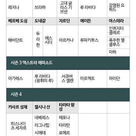
고대 글
감염된 요
레지나
브라하
라스 기
루 라바다
하드
브넨
베르베 도심
도네갈
자르딘
에이든
아스테라
인퀴지터
클레르
듀
에스
라
해비던트
아르카나
루파키투스
폭주한 엘
시더
쿨루스
한
마하
시즌 3 엑스트라 에피소드
루 라바다
서큐버
아가레스
마르젝트
아이단
(광휘의 루)
스 셀렌
시즌 4
타라타 왕
카사르 성채
켈시나 산
성
네베레스
에포나
히스나이
라그나힘
타라탄
츠 세자르
시에테
로메르