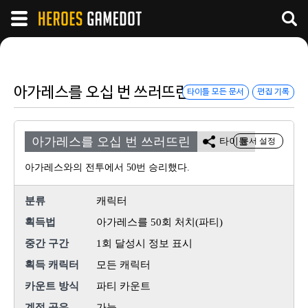
아가레스를 오십 번 쓰러뜨린
타이틀 모든 문서
편집 기록
아가레스를 오십 번 쓰러뜨린
타이틀
문서 설정
아가레스와의 전투에서 50번 승리했다.
분류
캐릭터
획득법
아가레스를 50회 처치(파티)
중간 구간
1회 달성시 정보 표시
획득 캐릭터
모든 캐릭터
카운트 방식
파티 카운트
계정 공유
가능