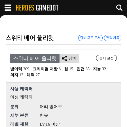
스위티 베어 울리햇
장비 모든 문서
편집 기록
스위티 베어 울리햇
장비
문서 설정
방어력
 209
크리티컬 저항
 8
힘
 15
민첩
 35
지능
 32
의지
 12
체력
 27
사용 캐릭터
여성 캐릭터
분류
머리 방어구
세부 분류
천옷
레벨 제한
LV.16 이상