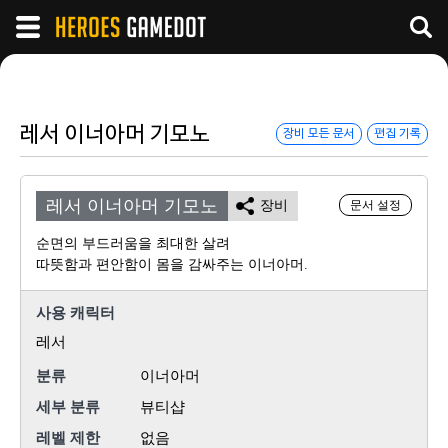
레서 이너아머 기모노
장비 모든 문서
편집 기록
레서 이너아머 기모노
장비
문서 설정
순면의 부드러움을 최대한 살려
따뜻함과 편안함이 몸을 감싸주는 이너아머.
사용 캐릭터
레서
분류
이너아머
세부 분류
뷰티샵
레벨 제한
없음