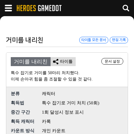
거미를 내리친
타이틀 모든 문서
편집 기록
거미를 내리친
타이틀
문서 설정
특수 잡기로 거미를 50마리 처치했다.
이제 손아귀 힘을 좀 조절할 수 있을 것 같다.
분류
캐릭터
획득법
특수 잡기로 거미 처치 (50회)
중간 구간
1회 달성시 정보 표시
획득 캐릭터
카록
카운트 방식
개인 카운트